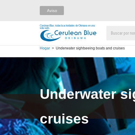
Aviso
Cerulean Blue, todas la actividades de Okinawa en una
sola web.
Hogar
Underwater sightseeing boats and cruises
Underwater si
cruises