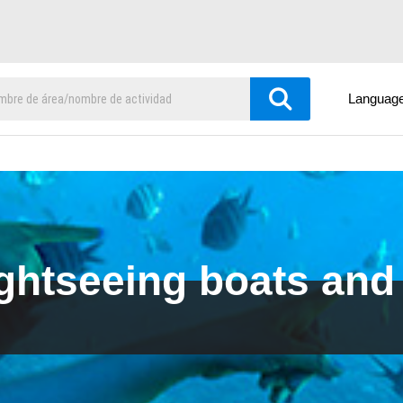
Languag
ghtseeing boats and