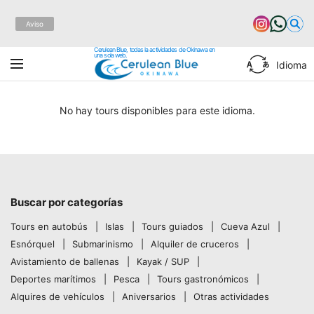
Aviso
Cerulean Blue, todas la actividades de Okinawa en
una sola web.
Idioma
No hay tours disponibles para este idioma.
Buscar por categorías
Tours en autobús
Islas
Tours guiados
Cueva Azul
Esnórquel
Submarinismo
Alquiler de cruceros
Avistamiento de ballenas
Kayak / SUP
Deportes marítimos
Pesca
Tours gastronómicos
Alquires de vehículos
Aniversarios
Otras actividades