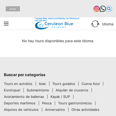
Aviso
Cerulean Blue, todas la actividades de Okinawa en
una sola web.
Idioma
No hay tours disponibles para este idioma.
Buscar por categorías
Tours en autobús
Islas
Tours guiados
Cueva Azul
Esnórquel
Submarinismo
Alquiler de cruceros
Avistamiento de ballenas
Kayak / SUP
Deportes marítimos
Pesca
Tours gastronómicos
Alquires de vehículos
Aniversarios
Otras actividades