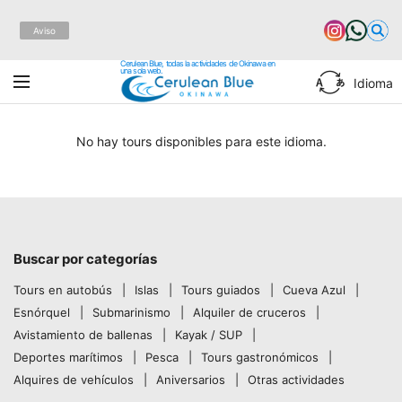
Aviso
Cerulean Blue, todas la actividades de Okinawa en
una sola web.
Idioma
No hay tours disponibles para este idioma.
Buscar por categorías
Tours en autobús
Islas
Tours guiados
Cueva Azul
Esnórquel
Submarinismo
Alquiler de cruceros
Avistamiento de ballenas
Kayak / SUP
Deportes marítimos
Pesca
Tours gastronómicos
Alquires de vehículos
Aniversarios
Otras actividades