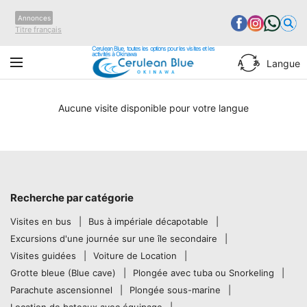
Annonces
Titre français
Cerulean Blue, toutes les options pour les visites et les
activités à Okinawa
Langue
Aucune visite disponible pour votre langue
Recherche par catégorie
Visites en bus
Bus à impériale décapotable
Excursions d'une journée sur une île secondaire
Visites guidées
Voiture de Location
Grotte bleue (Blue cave)
Plongée avec tuba ou Snorkeling
Parachute ascensionnel
Plongée sous-marine
Location de bateaux avec équipage