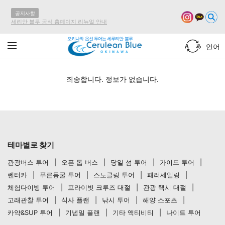
공지사항
세리안 블루 공식 홈페이지 리뉴얼 안내
오키나와 옵션 투어는 세루리안 블루
언어
죄송합니다. 정보가 없습니다.
테마별로 찾기
관광버스 투어
오픈 톱 버스
당일 섬 투어
가이드 투어
렌터카
푸른동굴 투어
스노클링 투어
패러세일링
체험다이빙 투어
프라이빗 크루즈 대절
관광 택시 대절
고래관찰 투어
식사 플랜
낚시 투어
해양 스포츠
카약&SUP 투어
기념일 플랜
기타 액티비티
나이트 투어