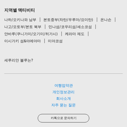
지역별 액티비티
나하/오키나와 남부
본토중부(차탄/우루마/요미탄)
온나손
나고/모토부/본토 북부
민나섬/코우리섬/세소코섬
얀바루(쿠니가미/오기미/히가시)
케라마 제도
이시가키 섬&야에야마
미야코섬
세루리안 블루는?
여행업약관
개인정보관리
회사소개
자주 묻는 질문
카톡으로 문의하기