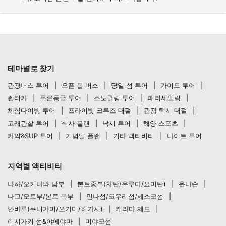
테마별로 찾기
관광버스 투어
오픈 톱 버스
당일 섬 투어
가이드 투어
렌터카
푸른동굴 투어
스노클링 투어
패러세일링
체험다이빙 투어
프라이빗 크루즈 대절
관광 택시 대절
고래관찰 투어
식사 플랜
낚시 투어
해양 스포츠
카약&SUP 투어
기념일 플랜
기타 액티비티
나이트 투어
지역별 액티비티
나하/오키나와 남부
본토중부(차탄/우루마/요미탄)
온나손
나고/모토부/본토 북부
민나섬/코우리섬/세소코섬
얀바루(쿠니가미/오기미/히가시)
케라마 제도
이시가키 섬&야에야마
미야코섬