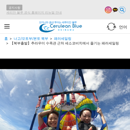
공지사항
세리안 블루 공식 홈페이지 리뉴얼 안내
오키나와 옵션 투어는 세루리안 블루
언어
홈
나고/모토부/본토 북부
패러세일링
【북부출발】추라우미 수족관 근처 세소코비치에서 즐기는 패러세일링