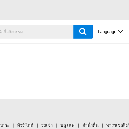
Language
ร์เกาะ
ทัวร์ ไกด์
รถเช่า
บลู เคฟ
ดำน้ำตื้น
พาราเซลลิ่ง/