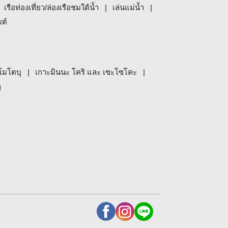
เรือท่องเที่ยว/ล่องเรือชมใต้น้ำ
เล่นแม่น้ำ
มต์
โมโตบุ
เกาะมินนะ โคริ และ เซะโซโคะ
ๆ