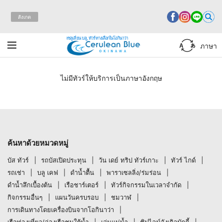
สังเกต
เซลูเลี่ยน บลู, ทัวร์ทางเลือกในโอกินาว่า
ภาษา
ไม่มีทัวร์ให้บริการเป็นภาษาอังกฤษ
ค้นหาด้วยหมวดหมู่
บัส ทัวร์
รถบัสเปิดประทุน
วัน เดย์ ทริป ทัวร์เกาะ
ทัวร์ ไกด์
รถเช่า
บลู เคฟ
ดำน้ำตื้น
พาราเซลลิ่ง/ร่มร่อน
ดำน้ำลึกเบื้องต้น
เรือชาร์เตอร์
ทัวร์กิจกรรมในเวลาจำกัด
กิจกรรมอื่นๆ
แผนวันครบรอบ
ชมวาฬ
การเดินทางโดยเครื่องบินจากโอกินาว่า
เรือท่องเที่ยว/ล่องเรือชมใต้น้ำ
เล่นแม่น้ำ
ซิปไลน์จังเกิลบักกี้