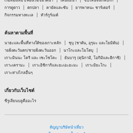
การดูดาว
ตกปลา
คายัคและซับ
ยารพาหนะ ชาร์เตอร์
กิจกรรมทางทะเล
ทัวร์กูร์เมต์
ค้นหาตามพื้นที่
นาฮะและพื้นที่ทางใต้ของเกาะหลัก
ชุบุ (ชาตัน, อุรุมะ และโยมิตัน)
ายฝั่งตะวันตก/ชายฝั่งตะวันออก
นาโกะและโมโตบุ
เกาะมินนะ โคริ และ เซะโซโคะ
ยันบารุ (คุนิกามิ, โอกิมิและฮิกาชิ)
เกาะเครามะ
เกาะอิชิกากิและยะเอะยะมะ
เกาะมิยะโกะ
เกาะห่างไกลอื่นๆ
เกี่ยวกับเว็บไซต์
ซีรูเลียนบลูคืออะไร
สัญญาบริษัทนำเที่ยว