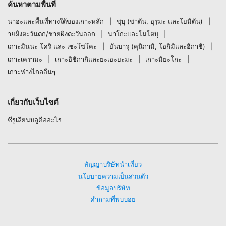
ค้นหาตามพื้นที่
นาฮะและพื้นที่ทางใต้ของเกาะหลัก
ชุบุ (ชาตัน, อุรุมะ และโยมิตัน)
ายฝั่งตะวันตก/ชายฝั่งตะวันออก
นาโกะและโมโตบุ
เกาะมินนะ โคริ และ เซะโซโคะ
ยันบารุ (คุนิกามิ, โอกิมิและฮิกาชิ)
เกาะเครามะ
เกาะอิชิกากิและยะเอะยะมะ
เกาะมิยะโกะ
เกาะห่างไกลอื่นๆ
เกี่ยวกับเว็บไซต์
ซีรูเลียนบลูคืออะไร
สัญญาบริษัทนำเที่ยว
นโยบายความเป็นส่วนตัว
ข้อมูลบริษัท
คำถามที่พบบ่อย