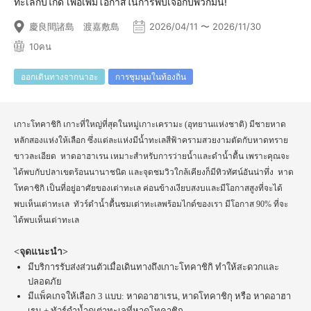
ทะเลกับไกด์ เพื่อเพิ่มโอกาสในการพบเจอกับพวกมัน!
慶良間諸島 渡嘉敷島
2026/04/11 〜 2026/11/30
10คน
ออกเดินทางจากนาฮะ
การชุมนุมในท้องถิ่น
เกาะโทคาชิกิ เกาะที่ใหญ่ที่สุดในหมู่เกาะเครามะ (อุทยานแห่งชาติ) มีชายหาด
หลักสองแห่งให้เลือก ซึ่งแต่ละแห่งมีน้ำทะเลสีฟ้าครามสวยงามตัดกับหาดทราย
ขาวละเอียด หาดอาฮาเรน เหมาะสำหรับการว่ายน้ำและดำน้ำตื้น เพราะคุณจะ
ได้พบกับปลาเขตร้อนนานาชนิด และจุดชมวิวใกล้เคียงก็มีทิวทัศน์อันน่าทึ่ง หาด
โทคาชิกิ เป็นที่อยู่อาศัยของเต่าทะเล ค่อนข้างเงียบสงบและมีโอกาสสูงที่จะได้
พบเห็นเต่าทะเล ทัวร์ดำน้ำตื้นชมเต่าทะเลพร้อมไกด์ของเรา มีโอกาส 90% ที่จะ
ได้พบเห็นเต่าทะเล
<จุดแนะนำ>
มีบริการรับส่งส่วนตัวเมื่อเดินทางถึงเกาะโทคาชิกิ ทำให้สะดวกและ
ปลอดภัย
มีแพ็คเกจให้เลือก 3 แบบ: หาดอาฮาเรน, หาดโทคาชิกุ หรือ หาดอาฮา
เรน + ทัวร์ดำน้ำดูเต่าทะเลที่หาดโทคาชิกุ