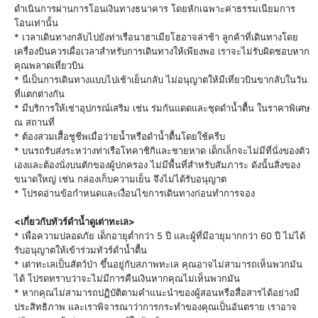
ดำเนินการผ่านการโอนเงินทางธนาคาร โดยหักเฉพาะค่าธรรมเนียมการ
โอนเท่านั้น
* เวลาเดินทางกลับไปยังท่าเรือนาฮาเมียโฮอาจล่าช้า ลูกค้าที่เดินทางโดย
เครื่องบินควรเผื่อเวลาสำหรับการเดินทางให้เพียงพอ เราจะไม่รับผิดชอบหาก
คุณพลาดเที่ยวบิน
* นี่เป็นการเดินทางแบบไปเช้าเย็นกลับ ไม่อนุญาตให้มีเที่ยวบินขากลับในวัน
ที่แตกต่างกัน
* มีบริการให้เช่าอุปกรณ์เสริม เช่น ร่มกันแดดและชุดดำน้ำตื้น ในราคาพิเศษ
ณ สถานที่
* ต้องสวมเสื้อชูชีพเมื่อว่ายน้ำหรือดำน้ำตื้นโดยใช้ครีบ
* บนรถรับส่งระหว่างท่าเรือโทคาชิกิและชายหาด เด็กเล็กจะไม่มีที่นั่งของตัว
เองและต้องนั่งบนตักของผู้ปกครอง ไม่มีพื้นที่สำหรับสัมภาระ ดังนั้นสิ่งของ
ขนาดใหญ่ เช่น กล่องเก็บความเย็น จึงไม่ได้รับอนุญาต
* โปรดอ่านข้อกำหนดและเงื่อนไขการเดินทางก่อนทำการจอง
<เกี่ยวกับทัวร์ดำน้ำดูเต่าทะเล>
* เพื่อความปลอดภัย เด็กอายุต่ำกว่า 5 ปี และผู้ที่มีอายุมากกว่า 60 ปี ไม่ได้
รับอนุญาตให้เข้าร่วมทัวร์ดำน้ำตื้น
* เต่าทะเลเป็นสัตว์ป่า ขึ้นอยู่กับสภาพทะเล คุณอาจไม่สามารถเห็นพวกมัน
ได้ โปรดทราบว่าจะไม่มีการคืนเงินหากคุณไม่เห็นพวกมัน
* หากคุณไม่สามารถปฏิบัติตามคำแนะนำของผู้สอนหรือสื่อสารได้อย่างมี
ประสิทธิภาพ และเราพิจารณาว่าการกระทำของคุณเป็นอันตราย เราอาจ