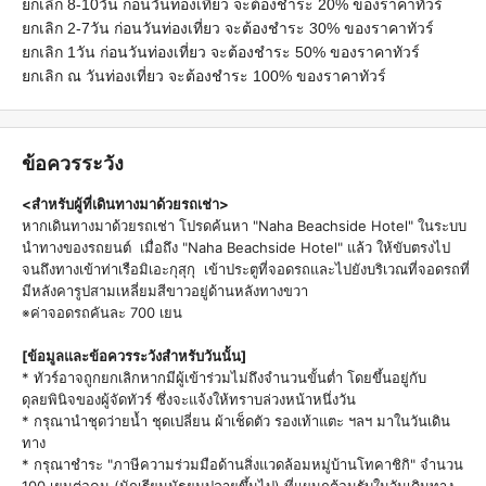
ยกเลิก 8-10วัน ก่อนวันท่องเที่ยว จะต้องชำระ 20% ของราคาทัวร์
ยกเลิก 2-7วัน ก่อนวันท่องเที่ยว จะต้องชำระ 30% ของราคาทัวร์
ยกเลิก 1วัน ก่อนวันท่องเที่ยว จะต้องชำระ 50% ของราคาทัวร์
ยกเลิก ณ วันท่องเที่ยว จะต้องชำระ 100% ของราคาทัวร์
ข้อควรระวัง
<สำหรับผู้ที่เดินทางมาด้วยรถเช่า>
หากเดินทางมาด้วยรถเช่า โปรดค้นหา "Naha Beachside Hotel" ในระบบ
นำทางของรถยนต์ เมื่อถึง "Naha Beachside Hotel" แล้ว ให้ขับตรงไป
จนถึงทางเข้าท่าเรือมิเอะกุสุกุ เข้าประตูที่จอดรถและไปยังบริเวณที่จอดรถที่
มีหลังคารูปสามเหลี่ยมสีขาวอยู่ด้านหลังทางขวา
ค่าจอดรถคันละ 700 เยน
※
[ข้อมูลและข้อควรระวังสำหรับวันนั้น]
* ทัวร์อาจถูกยกเลิกหากมีผู้เข้าร่วมไม่ถึงจำนวนขั้นต่ำ โดยขึ้นอยู่กับ
ดุลยพินิจของผู้จัดทัวร์ ซึ่งจะแจ้งให้ทราบล่วงหน้าหนึ่งวัน
* กรุณานำชุดว่ายน้ำ ชุดเปลี่ยน ผ้าเช็ดตัว รองเท้าแตะ ฯลฯ มาในวันเดิน
ทาง
* กรุณาชำระ "ภาษีความร่วมมือด้านสิ่งแวดล้อมหมู่บ้านโทคาชิกิ" จำนวน