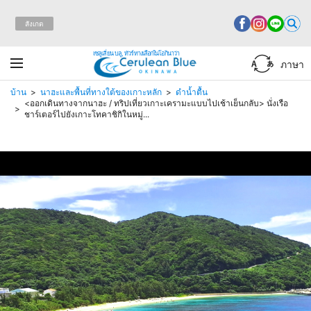
สังเกต
เซลูเลี่ยน บลู, ทัวร์ทางเลือกในโอกินาว่า
ภาษา
บ้าน
นาฮะและพื้นที่ทางใต้ของเกาะหลัก
ดำน้ำตื้น
<ออกเดินทางจากนาฮะ / ทริปเที่ยวเกาะเครามะแบบไปเช้าเย็นกลับ> นั่งเรือ
ชาร์เตอร์ไปยังเกาะโทคาชิกิในหมู่...