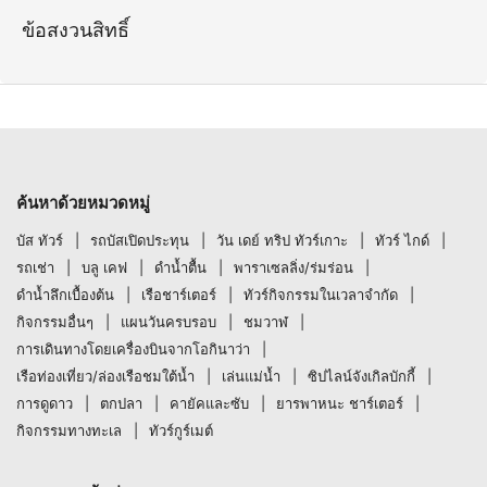
ข้อสงวนสิทธิ์
ค้นหาด้วยหมวดหมู่
บัส ทัวร์
รถบัสเปิดประทุน
วัน เดย์ ทริป ทัวร์เกาะ
ทัวร์ ไกด์
รถเช่า
บลู เคฟ
ดำน้ำตื้น
พาราเซลลิ่ง/ร่มร่อน
ดำน้ำลึกเบื้องต้น
เรือชาร์เตอร์
ทัวร์กิจกรรมในเวลาจำกัด
กิจกรรมอื่นๆ
แผนวันครบรอบ
ชมวาฬ
การเดินทางโดยเครื่องบินจากโอกินาว่า
เรือท่องเที่ยว/ล่องเรือชมใต้น้ำ
เล่นแม่น้ำ
ซิปไลน์จังเกิลบักกี้
การดูดาว
ตกปลา
คายัคและซับ
ยารพาหนะ ชาร์เตอร์
กิจกรรมทางทะเล
ทัวร์กูร์เมต์