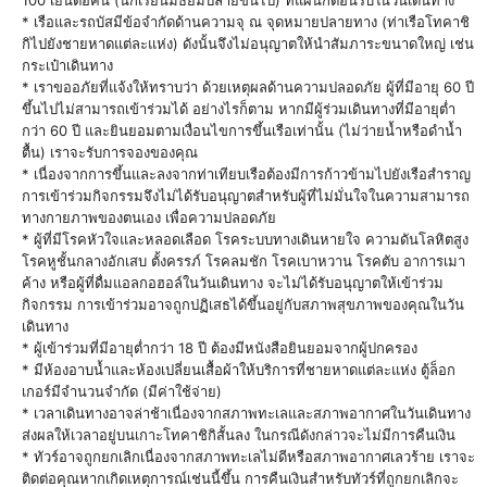
100 เยนต่อคน (นักเรียนมัธยมปลายขึ้นไป) ที่แผนกต้อนรับในวันเดินทาง
* เรือและรถบัสมีข้อจำกัดด้านความจุ ณ จุดหมายปลายทาง (ท่าเรือโทคาชิ
กิไปยังชายหาดแต่ละแห่ง) ดังนั้นจึงไม่อนุญาตให้นำสัมภาระขนาดใหญ่ เช่น
กระเป๋าเดินทาง
* เราขออภัยที่แจ้งให้ทราบว่า ด้วยเหตุผลด้านความปลอดภัย ผู้ที่มีอายุ 60 ปี
ขึ้นไปไม่สามารถเข้าร่วมได้ อย่างไรก็ตาม หากมีผู้ร่วมเดินทางที่มีอายุต่ำ
กว่า 60 ปี และยินยอมตามเงื่อนไขการขึ้นเรือเท่านั้น (ไม่ว่ายน้ำหรือดำน้ำ
ตื้น) เราจะรับการจองของคุณ
* เนื่องจากการขึ้นและลงจากท่าเทียบเรือต้องมีการก้าวข้ามไปยังเรือสำราญ
การเข้าร่วมกิจกรรมจึงไม่ได้รับอนุญาตสำหรับผู้ที่ไม่มั่นใจในความสามารถ
ทางกายภาพของตนเอง เพื่อความปลอดภัย
* ผู้ที่มีโรคหัวใจและหลอดเลือด โรคระบบทางเดินหายใจ ความดันโลหิตสูง
โรคหูชั้นกลางอักเสบ ตั้งครรภ์ โรคลมชัก โรคเบาหวาน โรคตับ อาการเมา
ค้าง หรือผู้ที่ดื่มแอลกอฮอล์ในวันเดินทาง จะไม่ได้รับอนุญาตให้เข้าร่วม
กิจกรรม การเข้าร่วมอาจถูกปฏิเสธได้ขึ้นอยู่กับสภาพสุขภาพของคุณในวัน
เดินทาง
* ผู้เข้าร่วมที่มีอายุต่ำกว่า 18 ปี ต้องมีหนังสือยินยอมจากผู้ปกครอง
* มีห้องอาบน้ำและห้องเปลี่ยนเสื้อผ้าให้บริการที่ชายหาดแต่ละแห่ง ตู้ล็อก
เกอร์มีจำนวนจำกัด (มีค่าใช้จ่าย)
* เวลาเดินทางอาจล่าช้าเนื่องจากสภาพทะเลและสภาพอากาศในวันเดินทาง
ส่งผลให้เวลาอยู่บนเกาะโทคาชิกิสั้นลง ในกรณีดังกล่าวจะไม่มีการคืนเงิน
* ทัวร์อาจถูกยกเลิกเนื่องจากสภาพทะเลไม่ดีหรือสภาพอากาศเลวร้าย เราจะ
ติดต่อคุณหากเกิดเหตุการณ์เช่นนี้ขึ้น การคืนเงินสำหรับทัวร์ที่ถูกยกเลิกจะ