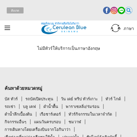
สังเกต
เซลูเลี่ยน บลู, ทัวร์ทางเลือกในโอกินาว่า
ภาษา
ไม่มีทัวร์ให้บริการเป็นภาษาอังกฤษ
ค้นหาด้วยหมวดหมู่
บัส ทัวร์
รถบัสเปิดประทุน
วัน เดย์ ทริป ทัวร์เกาะ
ทัวร์ ไกด์
รถเช่า
บลู เคฟ
ดำน้ำตื้น
พาราเซลลิ่ง/ร่มร่อน
ดำน้ำลึกเบื้องต้น
เรือชาร์เตอร์
ทัวร์กิจกรรมในเวลาจำกัด
กิจกรรมอื่นๆ
แผนวันครบรอบ
ชมวาฬ
การเดินทางโดยเครื่องบินจากโอกินาว่า
เรือท่องเที่ยว/ล่องเรือชมใต้น้ำ
เล่นแม่น้ำ
ซิปไลน์จังเกิลบักกี้