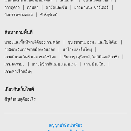
การดูดาว
ตกปลา
คายัคและซับ
ยารพาหนะ ชาร์เตอร์
กิจกรรมทางทะเล
ทัวร์กูร์เมต์
ค้นหาตามพื้นที่
นาฮะและพื้นที่ทางใต้ของเกาะหลัก
ชุบุ (ชาตัน, อุรุมะ และโยมิตัน)
ายฝั่งตะวันตก/ชายฝั่งตะวันออก
นาโกะและโมโตบุ
เกาะมินนะ โคริ และ เซะโซโคะ
ยันบารุ (คุนิกามิ, โอกิมิและฮิกาชิ)
เกาะเครามะ
เกาะอิชิกากิและยะเอะยะมะ
เกาะมิยะโกะ
เกาะห่างไกลอื่นๆ
เกี่ยวกับเว็บไซต์
ซีรูเลียนบลูคืออะไร
สัญญาบริษัทนำเที่ยว