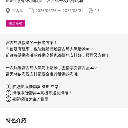
SUP×浮潛×夜間觀星，宮古島一次玩好玩滿！
宮古島
2026/03/26 〜 2027/03/31
1人
接送服務
宮古島含接送的一日遊方案！
即使沒有租車，也能輕鬆體驗宮古島人氣活動🚐✨
前往各活動海灘的移動交通也都幫您安排好，輕鬆又方便！
一次玩遍宮古島人氣海上活動，盡情享受宮古藍🌊✨
當天將依海況安排最適合進行活動的海灘。
① 在絕景海灘體驗 SUP 立槳
② 海龜浮潛體驗🐢
高機率遇見海龜！
③ 夜間探險之旅🌌
賞星
特色介紹