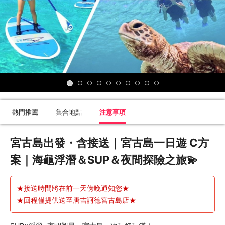
熱門推薦
集合地點
注意事項
宮古島出發・含接送｜宮古島一日遊 C方
案｜海龜浮潛＆SUP＆夜間探險之旅💫
★接送時間將在前一天傍晚通知您
★
回程僅提供送至唐吉訶德宮古島店
★
★