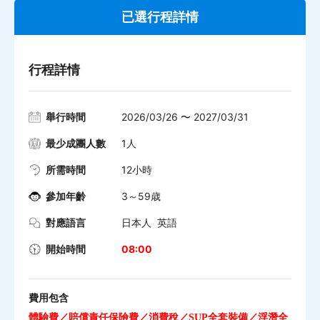
已選行程詳情
行程詳情
舉行時間
2026/03/26 〜 2027/03/31
最少成團人數
1人
所需時間
12小時
參加年齡
3～59歳
對應語言
日本人 英語
開始時間
08:00
費用包含
／
／
／
／
體驗費
賠償責任保險費
消費稅
SUP
全套裝備
浮潛全