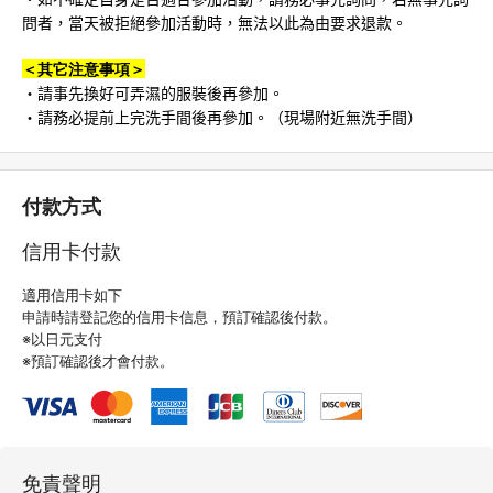
問者，當天被拒絕參加活動時，無法以此為由要求退款。
＜其它注意事項＞
・請事先換好可弄濕的服裝後再參加。
・請務必提前上完洗手間後再參加。（現場附近無洗手間）
付款方式
信用卡付款
適用信用卡如下
申請時請登記您的信用卡信息，預訂確認後付款。
※以日元支付
※預訂確認後才會付款。
免責聲明