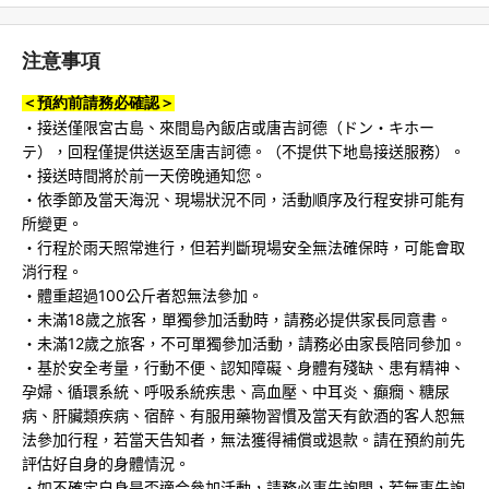
注意事項
＜預約前請務必確認＞
・接送僅限宮古島、來間島內飯店或唐吉訶德（ドン・キホー
テ），回程僅提供送返至唐吉訶德。（不提供下地島接送服務）。
・接送時間將於前一天傍晚通知您。
・依季節及當天海況、現場狀況不同，活動順序及行程安排可能有
所變更。
・行程於雨天照常進行，但若判斷現場安全無法確保時，可能會取
消行程。
・體重超過100公斤者恕無法參加。
・未滿18歲之旅客，單獨參加活動時，請務必提供家長同意書。
・未滿12歲之旅客，不可單獨參加活動，請務必由家長陪同參加。
・基於安全考量，行動不便、認知障礙、身體有殘缺、患有精神、
孕婦、循環系統、呼吸系統疾患、高血壓、中耳炎、癲癇、糖尿
病、肝臟類疾病、宿醉、有服用藥物習慣及當天有飲酒的客人恕無
法參加行程，若當天告知者，無法獲得補償或退款。請在預約前先
評估好自身的身體情況。
・如不確定自身是否適合參加活動，請務必事先詢問，若無事先詢