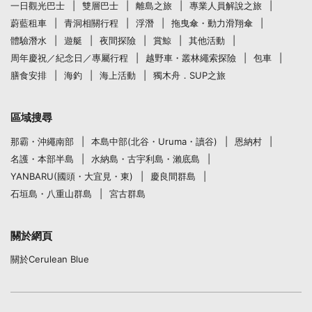
一日觀光巴士
雙層巴士
離島之旅
專業人員解說之旅
蔚藍租車
青洞相關行程
浮潛
拖曳傘・動力滑翔傘
體驗潛水
遊艇
夜間探險
賞鯨
其他活動
周年慶祝／紀念日／專屬行程
越野車・叢林繩索探險
包車
膳食安排
海釣
海上活動
獨木舟．SUP之旅
區域搜尋
那霸・沖繩南部
本島中部(北谷・Uruma・讀谷)
恩納村
名護・本部半島
水納島・古宇利島・瀨底島
YANBARU(國頭・大宜見・東)
慶良間群島
石垣島・八重山群島
宮古群島
關於網頁
關於Cerulean Blue