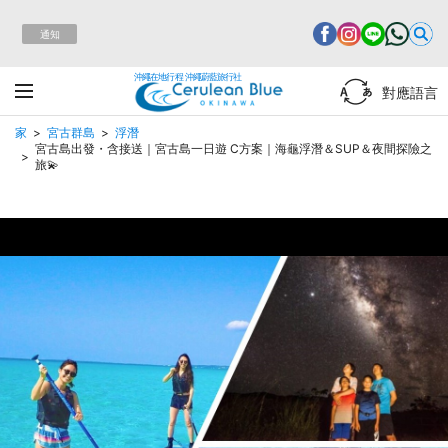
通知
沖繩在地行程 沖繩蔚藍旅行社
對應語言
家
宮古群島
浮潛
宮古島出發・含接送｜宮古島一日遊 C方案｜海龜浮潛＆SUP＆夜間探險之
旅💫