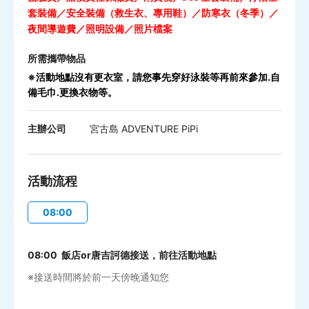
／
／
／
套裝備
安全裝備（救生衣、專用鞋）
防寒衣（冬季）
／
／
夜間導遊費
照明設備
照片檔案
所需攜帶物品
※活動地點沒有更衣室，請您事先穿好泳裝等再前來參加.自
備毛巾.更換衣物等。
主辦公司
宮古島 ADVENTURE PiPi
活動流程
08:00
08:00 飯店or唐吉訶德接送，前往活動地點
※接送時間將於前一天傍晚通知您