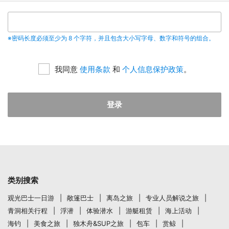
※密码长度必须至少为 8 个字符，并且包含大小写字母、数字和符号的组合。
我同意
使用条款
和
个人信息保护政策
。
登录
类别搜索
观光巴士一日游
敞篷巴士
离岛之旅
专业人员解说之旅
青洞相关行程
浮潜
体验潜水
游艇租赁
海上活动
海钓
美食之旅
独木舟&SUP之旅
包车
赏鲸