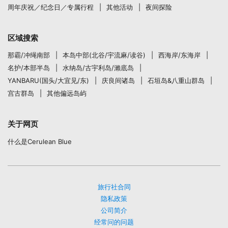
周年庆祝／纪念日／专属行程
其他活动
夜间探险
区域搜索
那霸/冲绳南部
本岛中部(北谷/宇流麻/读谷)
西海岸/东海岸
名护/本部半岛
水纳岛/古宇利岛/瀨底岛
YANBARU(国头/大宜见/东)
庆良间诸岛
石垣岛&八重山群岛
宫古群岛
其他偏远岛屿
关于网页
什么是Cerulean Blue
旅行社合同
隐私政策
公司简介
经常问的问题