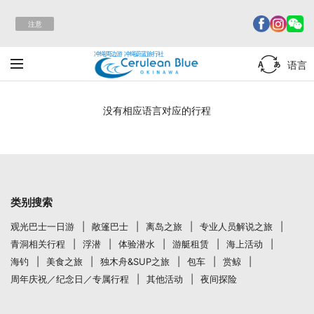
注意
冲绳周边游 冲绳蔚蓝旅行社
语言
没有相应语言对应的行程
类别搜索
观光巴士一日游
敞篷巴士
离岛之旅
专业人员解说之旅
青洞相关行程
浮潜
体验潜水
游艇租赁
海上活动
海钓
美食之旅
独木舟&SUP之旅
包车
赏鲸
周年庆祝／纪念日／专属行程
其他活动
夜间探险