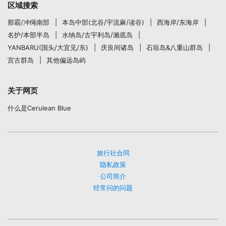
区域搜索
那霸/冲绳南部
本岛中部(北谷/宇流麻/读谷)
西海岸/东海岸
名护/本部半岛
水纳岛/古宇利岛/瀨底岛
YANBARU(国头/大宜见/东)
庆良间诸岛
石垣岛&八重山群岛
宫古群岛
其他偏远岛屿
关于网页
什么是Cerulean Blue
旅行社合同
隐私政策
公司简介
经常问的问题