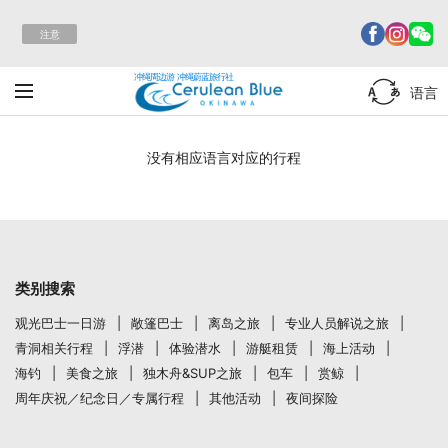
注意
冲绳周边游 冲绳蔚蓝旅行社
语言
没有相应语言对应的行程
类别搜索
观光巴士一日游
敞篷巴士
离岛之旅
专业人员解说之旅
青洞相关行程
浮潜
体验潜水
游艇租赁
海上活动
海钓
美食之旅
独木舟&SUP之旅
包车
赏鲸
周年庆祝／纪念日／专属行程
其他活动
夜间探险