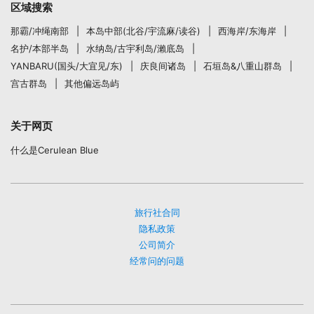
区域搜索
那霸/冲绳南部
本岛中部(北谷/宇流麻/读谷)
西海岸/东海岸
名护/本部半岛
水纳岛/古宇利岛/瀨底岛
YANBARU(国头/大宜见/东)
庆良间诸岛
石垣岛&八重山群岛
宫古群岛
其他偏远岛屿
关于网页
什么是Cerulean Blue
旅行社合同
隐私政策
公司简介
经常问的问题