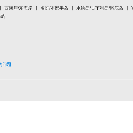
西海岸/东海岸
名护/本部半岛
水纳岛/古宇利岛/瀨底岛
岛屿
的问题