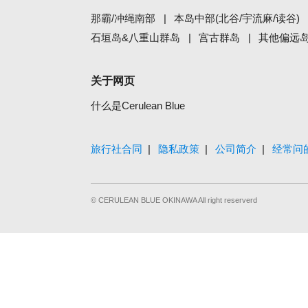
那霸/冲绳南部
本岛中部(北谷/宇流麻/读谷)
石垣岛&八重山群岛
宫古群岛
其他偏远
关于网页
什么是Cerulean Blue
旅行社合同
隐私政策
公司简介
经常问
© CERULEAN BLUE OKINAWA All right reserverd