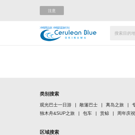
注意
冲绳周边游 冲绳蔚蓝旅行社
类别搜索
观光巴士一日游
敞篷巴士
离岛之旅
独木舟&SUP之旅
包车
赏鲸
周年庆
区域搜索