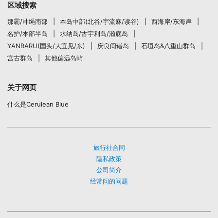
区域搜索
那霸/冲绳南部
本岛中部(北谷/宇流麻/读谷)
西海岸/东海岸
名护/本部半岛
水纳岛/古宇利岛/瀨底岛
YANBARU(国头/大宜见/东)
庆良间诸岛
石垣岛&八重山群岛
宫古群岛
其他偏远岛屿
关于网页
什么是Cerulean Blue
旅行社合同
隐私政策
公司简介
经常问的问题