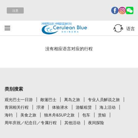
注意
冲绳周边游 冲绳蔚蓝旅行社
语言
没有相应语言对应的行程
类别搜索
观光巴士一日游
敞篷巴士
离岛之旅
专业人员解说之旅
青洞相关行程
浮潜
体验潜水
游艇租赁
海上活动
海钓
美食之旅
独木舟&SUP之旅
包车
赏鲸
周年庆祝／纪念日／专属行程
其他活动
夜间探险