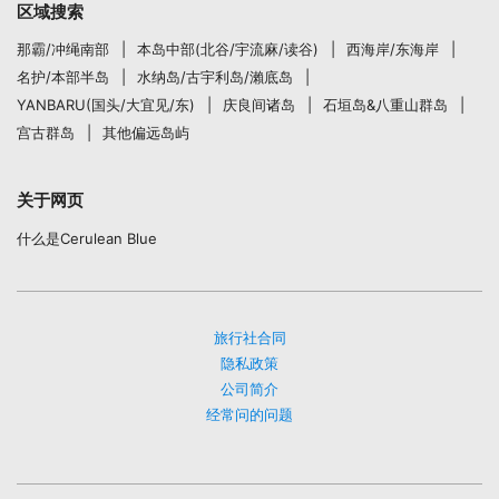
区域搜索
那霸/冲绳南部
本岛中部(北谷/宇流麻/读谷)
西海岸/东海岸
名护/本部半岛
水纳岛/古宇利岛/瀨底岛
YANBARU(国头/大宜见/东)
庆良间诸岛
石垣岛&八重山群岛
宫古群岛
其他偏远岛屿
关于网页
什么是Cerulean Blue
旅行社合同
隐私政策
公司简介
经常问的问题