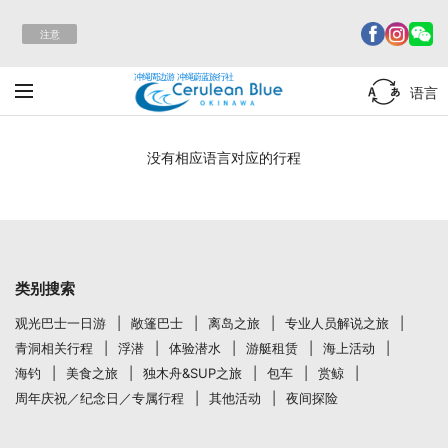
注意
冲绳周边游 冲绳蔚蓝旅行社
语言
没有相应语言对应的行程
类别搜索
观光巴士一日游
敞篷巴士
离岛之旅
专业人员解说之旅
青洞相关行程
浮潜
体验潜水
游艇租赁
海上活动
海钓
美食之旅
独木舟&SUP之旅
包车
赏鲸
周年庆祝／纪念日／专属行程
其他活动
夜间探险