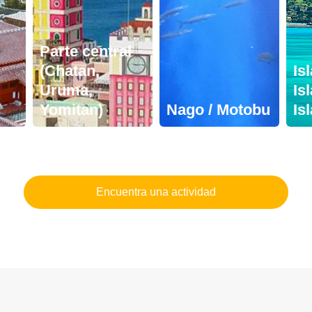
Parte central
(Chatan,
Is
Uruma,
Is
Yomitan)
Nago / Motobu
Is
Encuentra una actividad