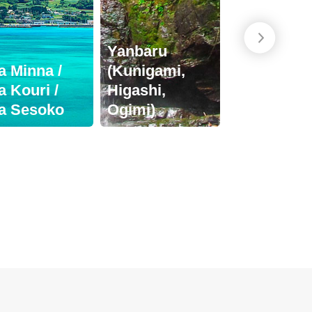
Yanbaru
la Minna /
(Kunigami,
la Kouri /
Higashi,
la Sesoko
Ogimi)
Islas Ker