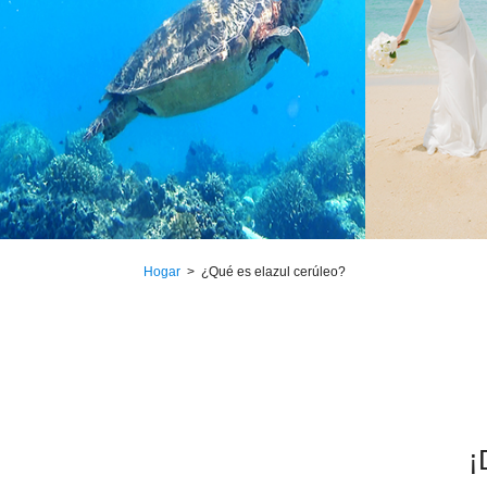
Hogar
¿Qué es el
azul cerúleo
?
¡