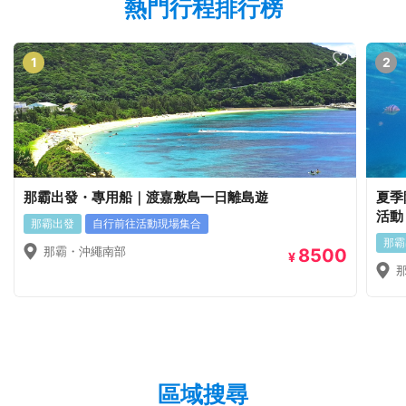
熱門行程排行榜
1
2
那霸出發・專用船｜渡嘉敷島一日離島遊
夏季
活動
那霸出發
自行前往活動現場集合
那霸
那霸・沖繩南部
8500
¥
區域搜尋