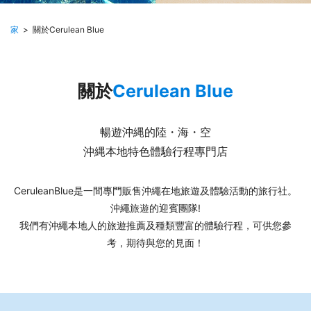
家
關於
Cerulean Blue
關於
Cerulean Blue
暢遊沖縄的陸・海・空
沖縄本地特色體驗行程專門店
CeruleanBlue是一間專門販售沖繩在地旅遊及體驗活動的旅行社。
沖繩旅遊的迎賓團隊!
我們有沖繩本地人的旅遊推薦及種類豐富的體驗行程，可供您參
考，期待與您的見面！