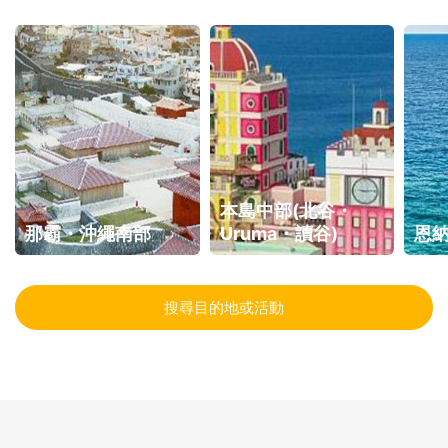
本島中部(北谷・
那霸・沖繩南部
Uruma・讀谷)
恩
搜尋目的地或活動