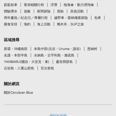
蔚藍租車
青洞相關行程
浮潛
拖曳傘・動力滑翔傘
體驗潛水
遊艇
夜間探險
賞鯨
其他活動
周年慶祝／紀念日／專屬行程
越野車・叢林繩索探險
包車
膳食安排
海釣
海上活動
獨木舟．SUP之旅
區域搜尋
那霸・沖繩南部
本島中部(北谷・Uruma・讀谷)
恩納村
名護・本部半島
水納島・古宇利島・瀨底島
YANBARU(國頭・大宜見・東)
慶良間群島
石垣島・八重山群島
宮古群島
關於網頁
關於Cerulean Blue
旅行社合同