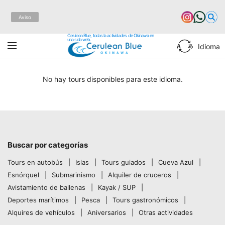
Aviso
Cerulean Blue, todas la actividades de Okinawa en
una sola web.
Idioma
No hay tours disponibles para este idioma.
Buscar por categorías
Tours en autobús
Islas
Tours guiados
Cueva Azul
Esnórquel
Submarinismo
Alquiler de cruceros
Avistamiento de ballenas
Kayak / SUP
Deportes marítimos
Pesca
Tours gastronómicos
Alquires de vehículos
Aniversarios
Otras actividades