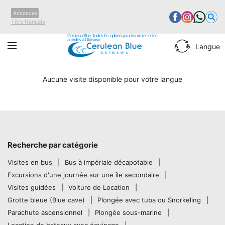
Annonces
Titre français
Cerulean Blue, toutes les options pour les visites et les
activités à Okinawa
Langue
Aucune visite disponible pour votre langue
Recherche par catégorie
Visites en bus
Bus à impériale décapotable
Excursions d'une journée sur une île secondaire
Visites guidées
Voiture de Location
Grotte bleue (Blue cave)
Plongée avec tuba ou Snorkeling
Parachute ascensionnel
Plongée sous-marine
Location de bateaux avec équipage