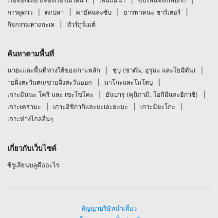
การดูดาว
ตกปลา
คายัคและซับ
ยารพาหนะ ชาร์เตอร์
กิจกรรมทางทะเล
ทัวร์กูร์เมต์
ค้นหาตามพื้นที่
นาฮะและพื้นที่ทางใต้ของเกาะหลัก
ชุบุ (ชาตัน, อุรุมะ และโยมิตัน)
ายฝั่งตะวันตก/ชายฝั่งตะวันออก
นาโกะและโมโตบุ
เกาะมินนะ โคริ และ เซะโซโคะ
ยันบารุ (คุนิกามิ, โอกิมิและฮิกาชิ)
เกาะเครามะ
เกาะอิชิกากิและยะเอะยะมะ
เกาะมิยะโกะ
เกาะห่างไกลอื่นๆ
เกี่ยวกับเว็บไซต์
ซีรูเลียนบลูคืออะไร
สัญญาบริษัทนำเที่ยว