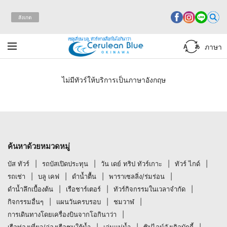
สังเกต
เซลูเลี่ยน บลู, ทัวร์ทางเลือกในโอกินาว่า
ภาษา
ไม่มีทัวร์ให้บริการเป็นภาษาอังกฤษ
ค้นหาด้วยหมวดหมู่
บัส ทัวร์
รถบัสเปิดประทุน
วัน เดย์ ทริป ทัวร์เกาะ
ทัวร์ ไกด์
รถเช่า
บลู เคฟ
ดำน้ำตื้น
พาราเซลลิ่ง/ร่มร่อน
ดำน้ำลึกเบื้องต้น
เรือชาร์เตอร์
ทัวร์กิจกรรมในเวลาจำกัด
กิจกรรมอื่นๆ
แผนวันครบรอบ
ชมวาฬ
การเดินทางโดยเครื่องบินจากโอกินาว่า
เรือท่องเที่ยว/ล่องเรือชมใต้น้ำ
เล่นแม่น้ำ
ซิปไลน์จังเกิลบักกี้