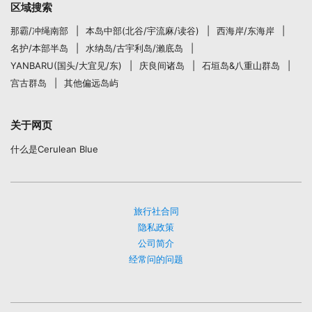
区域搜索
那霸/冲绳南部
本岛中部(北谷/宇流麻/读谷)
西海岸/东海岸
名护/本部半岛
水纳岛/古宇利岛/瀨底岛
YANBARU(国头/大宜见/东)
庆良间诸岛
石垣岛&八重山群岛
宫古群岛
其他偏远岛屿
关于网页
什么是Cerulean Blue
旅行社合同
隐私政策
公司简介
经常问的问题