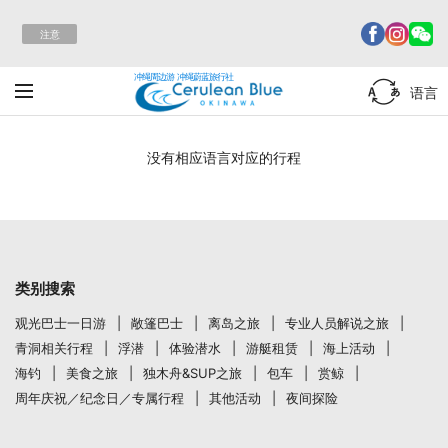
注意
冲绳周边游 冲绳蔚蓝旅行社
语言
没有相应语言对应的行程
类别搜索
观光巴士一日游
敞篷巴士
离岛之旅
专业人员解说之旅
青洞相关行程
浮潜
体验潜水
游艇租赁
海上活动
海钓
美食之旅
独木舟&SUP之旅
包车
赏鲸
周年庆祝／纪念日／专属行程
其他活动
夜间探险