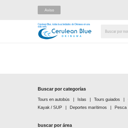
Aviso
Cerulean Blue, todas la actividades de Okinawa en una
sola web.
Buscar por categorías
Tours en autobús
Islas
Tours guiados
Kayak / SUP
Deportes marítimos
Pesca
buscar por área