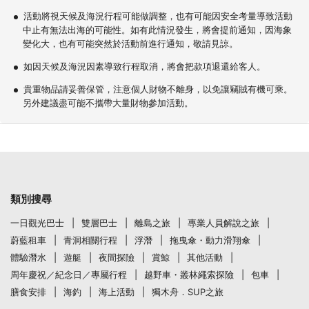
活動將視天候及海況行程可能做調整，也有可能因安全考量導致活動
中止有無法出海的可能性。如有此情況發生，將會提前通知，因海象
變化大，也有可能突然於活動前進行通知，敬請見諒。
如因天候及海況因素導致行程取消，將會把款項退還給客人。
貴重物品請妥善保管，注意個人財物不離身，以免讓竊賊有機可乘。
另外建議盡可能不攜帶大量財物參加活動。
類別搜尋
一日觀光巴士
雙層巴士
離島之旅
專業人員解說之旅
蔚藍租車
青洞相關行程
浮潛
拖曳傘・動力滑翔傘
體驗潛水
遊艇
夜間探險
賞鯨
其他活動
周年慶祝／紀念日／專屬行程
越野車・叢林繩索探險
包車
膳食安排
海釣
海上活動
獨木舟．SUP之旅