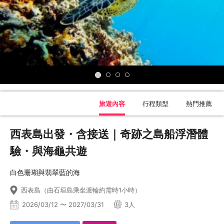
旅遊內容
行程類型
熱門推薦
西表島出發・含接送｜奇跡之島船浮潛體
驗・與海龜共遊
白色珊瑚與翡翠藍的海
西表島（由石垣島乘坐渡輪約需時1小時）
2026/03/12 〜 2027/03/31
3人