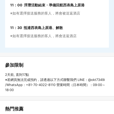
11：00 浮潛活動結束・準備回航西表島上原港
※如有選擇接送服務的客人，將會被送返酒店
11：30 抵達西表島上原港、解散
※如有選擇接送服務的客人，將會送返酒店
參加限制
2天前, 直到17點
※若網頁無法完成預約，請透過以下方式聯繫我們 LINE：@okt7349i
/WhatsApp：+81-70-4022-8110 營業時間（日本時間）：09:00～
18:00
熱門推薦