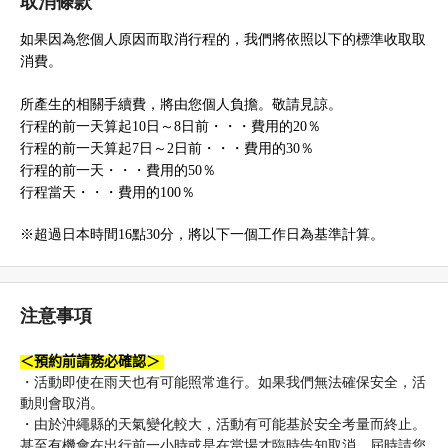
取消條款
如果因為您個人原因而取消行程的，我們將依照以下的標準收取取
消費。
所產生的相關手續費，將由您個人負擔。敬請見諒。
行程的前一天算起10日～8日前・・・費用的20％
行程的前一天算起7日～2日前・・・費用的30％
行程的前一天・・・費用的50％
行程當天・・・費用的100％
※超過日本時間16點30分，將以下一個工作日為基準計算。
注意事項
＜預約前請務必確認＞
・活動即使在雨天也有可能照常進行。如果我們無法確保安全，活
動則會取消。
・由於沖繩縣的天氣變化較大，活動有可能基於安全考量而終止。
甚至有機會在出行前一小時或是在當場才臨時告知取消，屆時請您