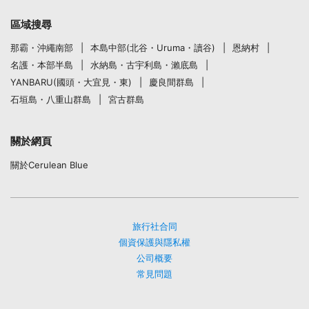
區域搜尋
那霸・沖繩南部
本島中部(北谷・Uruma・讀谷)
恩納村
名護・本部半島
水納島・古宇利島・瀨底島
YANBARU(國頭・大宜見・東)
慶良間群島
石垣島・八重山群島
宮古群島
關於網頁
關於Cerulean Blue
旅行社合同
個資保護與隱私權
公司概要
常見問題