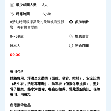
最少成團人數
3人
所需時間
2小時
※活動時間根據當天的天氣或海況影
參加年齡
響，將有機會變動
6〜59歳
對應語言
日本人
開始時間
09:00
費用包含
體驗費用、浮潛全套裝備（面鏡、吸管、蛙鞋）、安全設備
（救生衣，活動專用鞋）、防寒衣（僅限冬季提供）、照片
電子檔案、熱水淋設備、餐廳折扣券、隱藏景點資訊、保險
費用、消費稅
所需攜帶物品