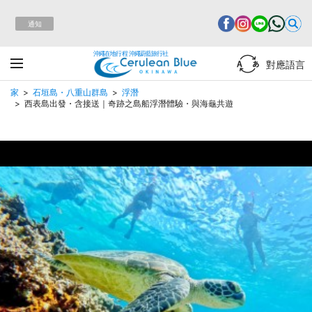
通知
沖繩在地行程 沖繩蔚藍旅行社
對應語言
家
石垣島・八重山群島
浮潛
西表島出發・含接送｜奇跡之島船浮潛體驗・與海龜共遊