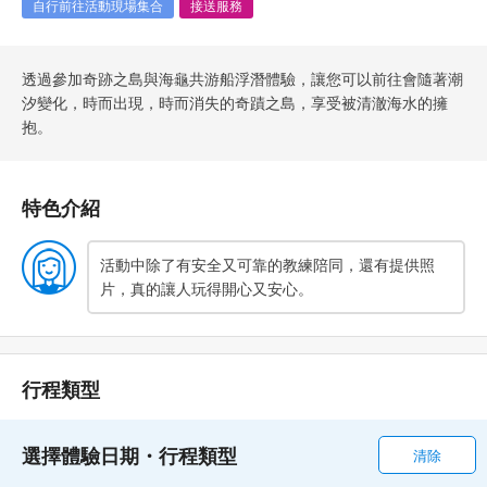
自行前往活動現場集合
接送服務
透過參加奇跡之島與海龜共游船浮潛體驗，讓您可以前往會隨著潮
汐變化，時而出現，時而消失的奇蹟之島，享受被清澈海水的擁
抱。
特色介紹
活動中除了有安全又可靠的教練陪同，還有提供照
片，真的讓人玩得開心又安心。
行程類型
選擇體驗日期・行程類型
清除