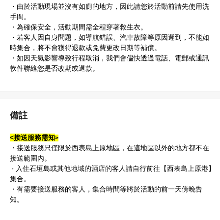
・由於活動現場並沒有如廁的地方，因此請您於活動前請先使用洗
手間。
・為確保安全，活動期間需全程穿著救生衣。
・若客人因自身問題，如導航錯誤、汽車故障等原因遲到，不能如
時集合，將不會獲得退款或免費更改日期等補償。
・如因天氣影響導致行程取消，我們會儘快透過電話、電郵或通訊
軟件聯絡您是否改期或退款。
備註
<
接送服務需知
>
・接送服務只僅限於西表島上原地區，在這地區以外的地方都不在
接送範圍內。
入住石垣島或其他地域的酒店的客人請自行前往【西表島上原港】
・
集合。
・有需要接送服務的客人，集合時間等將於活動的前一天傍晚告
知。