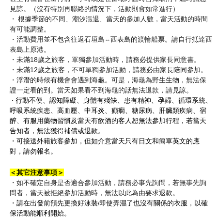
見諒。（沒有特別再聯絡的情況下，活動則會如常進行）
・
根據季節的不同、潮汐漲退、當天的參加人數，當天活動的時間
有可能調整。
・活動費用並不包含往返石垣島
西表島的渡輪船票。請自行抵達西
⇔
表島上原港。
・未
滿
18
歲之旅客，單獨參加活動時，請務必提供家長同意書。
・未滿
12
歲之旅客，不可單獨參加活動，請務必由家長陪同參加。
・浮潛的時候有機會會遇到海龜。可是，海龜為野生生物，無法保
證一定看的到。當天如果看不到海龜的話無法退款，請見
諒。
行動不便、認知障礙、身體有殘缺、患有精神、孕婦、循環系統、
・
呼吸系統疾患、高血壓、中耳炎、癲癇、糖尿病、肝臟類疾病、宿
醉、有服用藥物習慣及當天有飲酒的客人恕無法參加行程，若當天
告知者，無法獲得補償或退款。
・可接送外籍旅客參加，但如介意當天只有日文和簡單英文的應
對，請勿報名。
＜其它注意事項＞
・如不確定自身是否適合參加活動，請務必事先詢問，若無事先詢
問者，當天被拒絕參加活動時，無法以此為由要求退款。
・請在出發前預先更換好泳裝
即使弄濕了也沒有關係的衣服，以確
/
保活動能順利開始。