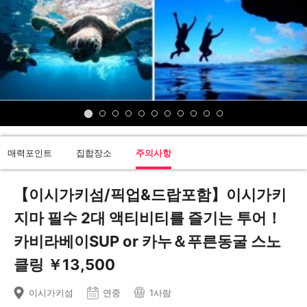
매력포인트
집합장소
주의사항
【이시가키섬/픽업&드랍포함】이시가키
지마 필수 2대 액티비티를 즐기는 투어！
카비라베이SUP or 카누＆푸른동굴 스노
클링 ￥13,500
이시가키섬
연중
1사람