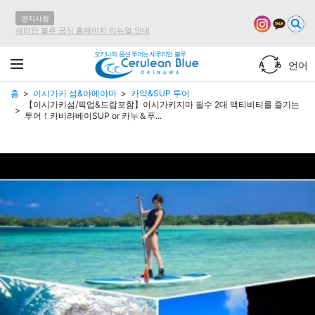
공지사항
세리안 블루 공식 홈페이지 리뉴얼 안내
오키나와 옵션 투어는 세루리안 블루
언어
홈
이시가키 섬&야에야마
카약&SUP 투어
【이시가키섬/픽업&드랍포함】이시가키지마 필수 2대 액티비티를 즐기는
투어！카비라베이SUP or 카누＆푸...