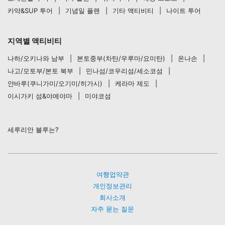
카약&SUP 투어
기념일 플랜
기타 액티비티
나이트 투어
지역별 액티비티
나하/오키나와 남부
본토중부(차탄/우루마/요미탄)
온나손
나고/모토부/본토 북부
민나섬/코우리섬/세소코섬
얀바루(쿠니가미/오기미/히가시)
케라마 제도
이시가키 섬&야에야마
미야코섬
세루리안 블루는?
여행업약관
개인정보관리
회사소개
자주 묻는 질문