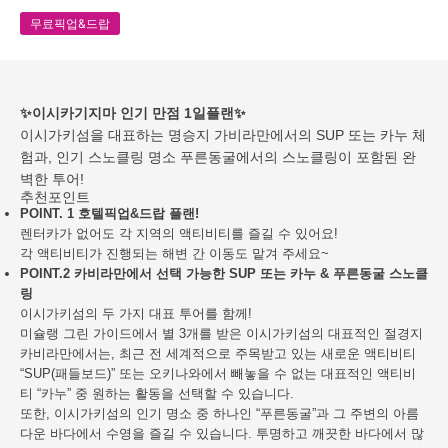
무료픽업&드랍
✨이시카기지마 인기 만점 1일플랜✨
이시가키섬을 대표하는 명승지 가비라만에서의 SUP 또는 카누 체
험과, 인기 스노클링 명소 푸른동굴에서의 스노클링이 포함된 완
벽한 투어!
추천포인트
POINT. 1
호텔픽업&드랍 플랜!
렌터카가 없어도 각 지역의 액티비티를 즐길 수 있어요!
각 액티비티가 진행되는 해변 간 이동도 맡겨 주세요~
POINT.2 카비
라만에서 선택 가능한 SUP 또는 카누 & 푸른동굴 스노클
링
이시가키섬의 두 가지 대표 투어를 함께!
미슐랭 그린 가이드에서 별 3개를 받은 이시가키섬의 대표적인 절경지
카비라만에서는, 최근 전 세계적으로 주목받고 있는 새로운 액티비티
“SUP(패들보드)” 또는 오키나와에서 빼놓을 수 없는 대표적인 액티비
티 “카누” 중 원하는 활동을 선택할 수 있습니다.
또한, 이시가키섬의 인기 명소 중 하나인 “푸른동굴”과 그 주변의 아름
다운 바다에서 수영을 즐길 수 있습니다. 투명하고 깨끗한 바다에서 많