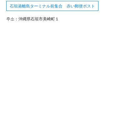
石垣港離島ターミナル前集合 赤い郵便ポスト
주소：沖縄県石垣市美崎町１