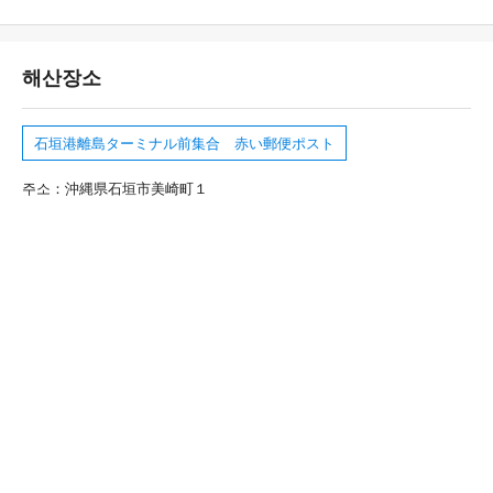
해산장소
石垣港離島ターミナル前集合 赤い郵便ポスト
주소：沖縄県石垣市美崎町１