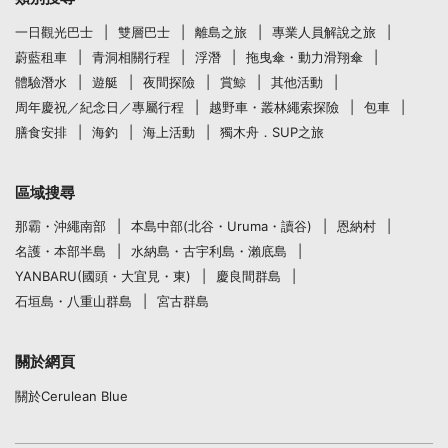
一日觀光巴士
雙層巴士
離島之旅
專業人員解說之旅
蔚藍租車
青洞相關行程
浮潛
拖曳傘・動力滑翔傘
體驗潛水
遊艇
夜間探險
賞鯨
其他活動
周年慶祝／紀念日／專屬行程
越野車・叢林繩索探險
包車
膳食安排
海釣
海上活動
獨木舟．SUP之旅
區域搜尋
那霸・沖繩南部
本島中部(北谷・Uruma・讀谷)
恩納村
名護・本部半島
水納島・古宇利島・瀨底島
YANBARU(國頭・大宜見・東)
慶良間群島
石垣島・八重山群島
宮古群島
關於網頁
關於Cerulean Blue