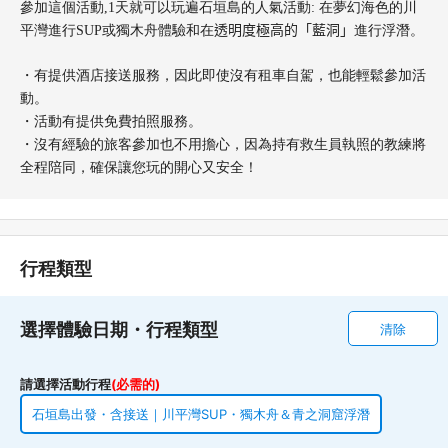
參加這個活動
,1
天就可以玩遍石垣島的人氣活動
: 在
夢幻海色的川
平灣進行SUP或
獨木舟體驗和在
透明度極高的「藍洞」
進行浮潛。
・有提供酒店接送服務，因此即使沒有租車自駕，也能輕鬆參加活
動。
・活動有提供免費拍照服務。
・沒有經驗的旅客參加也不用擔心，因為持有救生員執照的教練將
全程陪同，確保讓您玩的開心又安全！
行程類型
選擇體驗日期・行程類型
清除
請選擇活動行程
(必需的)
石垣島出發・含接送｜川平灣SUP・獨木舟＆青之洞窟浮潛