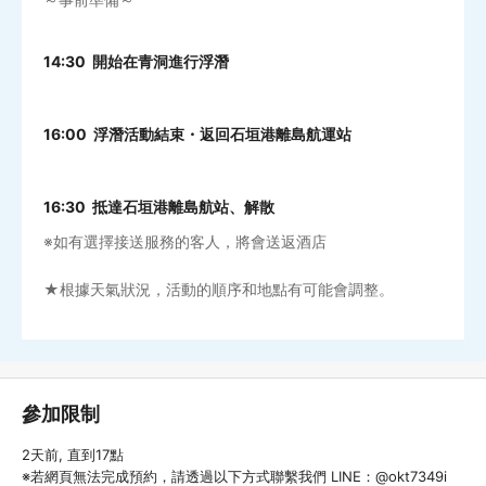
14:30 開始在青洞進行浮潛
16:00 浮潛活動結束・返回石垣港離島航運站
16:30 抵達石垣港離島航站、解散
※如有選擇接送服務的客人，將會送返酒店
★根據天氣狀況，活動的順序和地點有可能會調整。
參加限制
2天前, 直到17點
※若網頁無法完成預約，請透過以下方式聯繫我們 LINE：@okt7349i