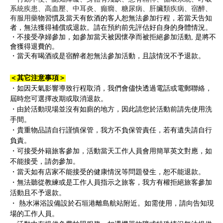
系統疾患、高血壓、中耳炎、癲癇、糖尿病、肝臟類疾病、宿醉、
有服用藥
物習慣及當天有飲酒的客人恕無法參加行程，若當天告知
者，無法獲得補償或退款。請在預約前先評估好自身的身體情況
。
・
不接受孕婦參加，如參加當天被因懷孕而被拒絕參加活動
,
是將不
會獲得退費的。
・
當天有喝酒或是宿醉者恕無法參加活動，且該情況不予退款
。
＜其它注意事項＞
・如因天氣影響導致行程取消，我們會儘快透過電話或電郵聯絡，
屆時您可選擇改期或取消退款。
・由於活動現場並沒有如廁的地方，因此請您於活動前請先使用洗
手間。
・貴重物品請自行謹慎保管，我方不負保管責任，若有遺失請自行
負責。
・可接受外籍旅客參加，活動當天工作人員會用簡單英文對應，如
不能接受，請勿參加。
・當天如有店家不能接受的健康情況等問題發生，恕不能退款。
・無法聽從教練或是工作人員指示之旅客，我方有權拒絕旅客參加
活動且不予退款。
・ 熱水淋浴設備設於石垣港離島航站附近。如需使用，請向告知現
場的工作人員。