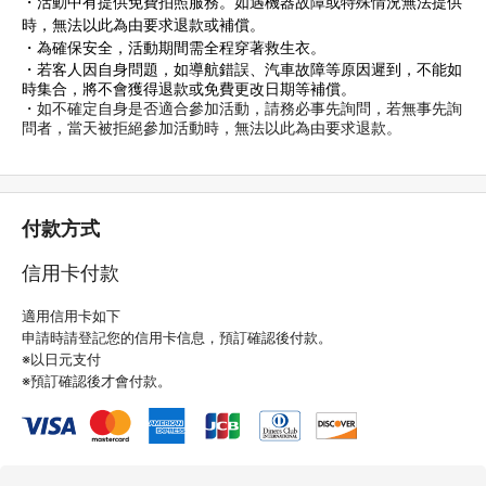
・
活動中有提供免費拍照服務。如遇機器故障或特殊情況無法提供
時，無法以此為由要求退
款或補償。
・為確保安全，活動期間需全程穿著救生衣。
・若客人因自身問題，如導航錯誤、汽車故障等原因遲到，不能如
時集合，將不會獲得退款或免費更改日期等補償。
・如不確定自身是否適合參加活動，請務必事先詢問，若無事先詢
問者，當天被拒絕參加活動時，無法以此為由要求退款。
付款方式
信用卡付款
適用信用卡如下
申請時請登記您的信用卡信息，預訂確認後付款。
※以日元支付
※預訂確認後才會付款。