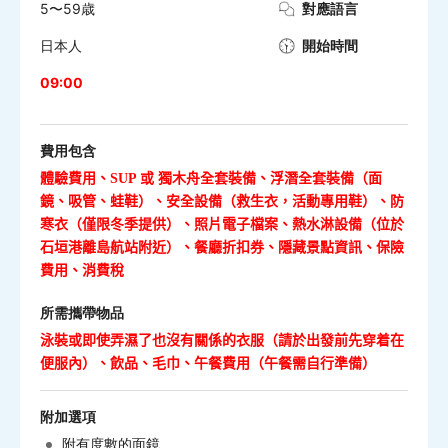
5〜59歳
對應語言
日本人
開始時間
09:00
費用包含
體驗費用、
SUP
或
獨木舟全套裝備、浮潛全套裝備（面
鏡、吸管、蛙鞋）、安全設備（救生衣，活動專用鞋）、防
寒衣（僅限冬季提供）、照片電子檔案、熱水淋設備（位於
石垣港離島航站附近）、餐廳折扣券、隱藏景點資訊、保險
費用、消費稅
所需攜帶物品
泳裝或即使弄濕了也沒有關係的衣服
（請於出發前先穿着在
便服內）
、飲品、毛巾、午餐費用（午餐需自行準備）
附加選項
附有度數的面鏡