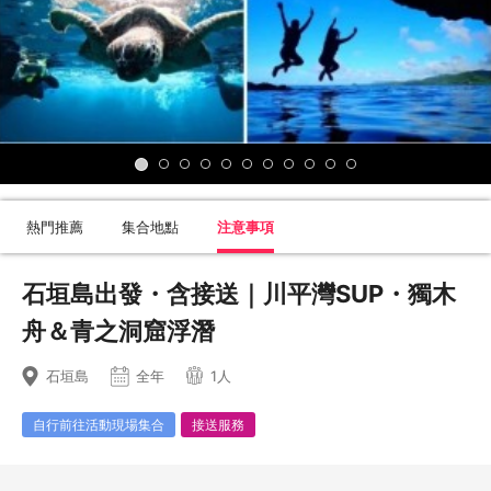
熱門推薦
集合地點
注意事項
石垣島出發・含接送｜川平灣SUP・獨木
舟＆青之洞窟浮潛
石垣島
全年
1人
自行前往活動現場集合
接送服務