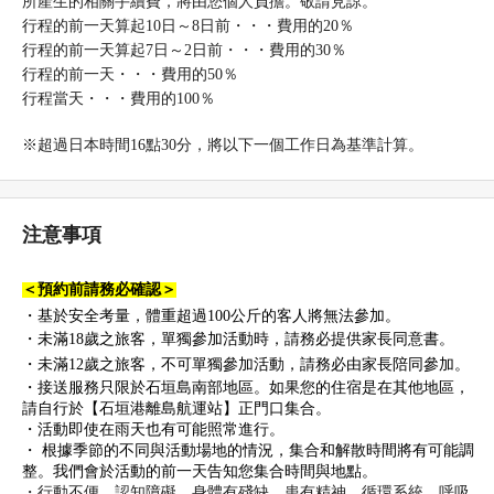
所產生的相關手續費，將由您個人負擔。敬請見諒。
行程的前一天算起10日～8日前・・・費用的20％
行程的前一天算起7日～2日前・・・費用的30％
行程的前一天・・・費用的50％
行程當天・・・費用的100％
※超過日本時間16點30分，將以下一個工作日為基準計算。
注意事項
＜預約前請務必確認＞
・基於安全考量，體重超過100公斤的客人將無法參加。
・未滿
18
歲之旅客，單獨參加活動時，請務必提供家長同意書。
・未滿
12
歲之旅客，不可單獨參加活動，請務必由家長陪同參加。
接送服務只限於石垣島南部地區。如果您的住宿是在其他地區，
・
請自行於【石垣港離島航運站】正門口集合。
・
活動即使在雨天也有可能照常進行。
・
不同與活動場地的情況，集合和解散時間將有可能調
根據季節的
整。我們會於活動的前一天告知您集合時間與地點。
・行動不便、認知障礙、身體有殘缺、患有精神、循環系統、呼吸