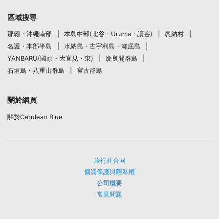
區域搜尋
那霸・沖繩南部
本島中部(北谷・Uruma・讀谷)
恩納村
名護・本部半島
水納島・古宇利島・瀨底島
YANBARU(國頭・大宜見・東)
慶良間群島
石垣島・八重山群島
宮古群島
關於網頁
關於Cerulean Blue
旅行社合同
個資保護與隱私權
公司概要
常見問題