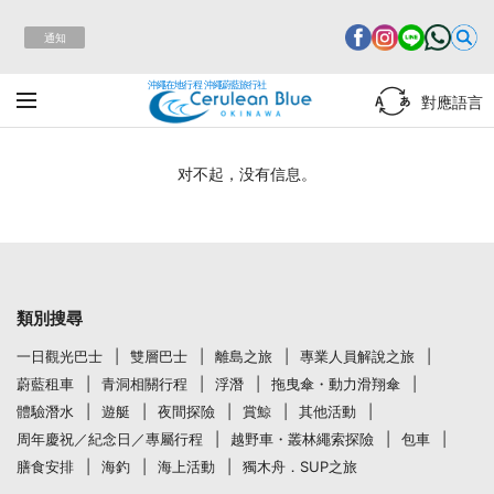
通知
沖繩在地行程 沖繩蔚藍旅行社
對應語言
对不起，没有信息。
類別搜尋
一日觀光巴士
雙層巴士
離島之旅
專業人員解說之旅
蔚藍租車
青洞相關行程
浮潛
拖曳傘・動力滑翔傘
體驗潛水
遊艇
夜間探險
賞鯨
其他活動
周年慶祝／紀念日／專屬行程
越野車・叢林繩索探險
包車
膳食安排
海釣
海上活動
獨木舟．SUP之旅