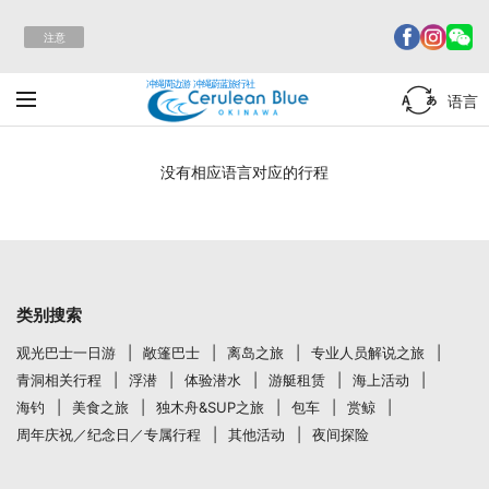
注意
冲绳周边游 冲绳蔚蓝旅行社
语言
没有相应语言对应的行程
类别搜索
观光巴士一日游
敞篷巴士
离岛之旅
专业人员解说之旅
青洞相关行程
浮潜
体验潜水
游艇租赁
海上活动
海钓
美食之旅
独木舟&SUP之旅
包车
赏鲸
周年庆祝／纪念日／专属行程
其他活动
夜间探险