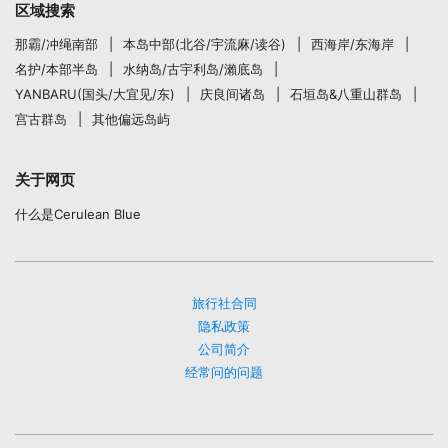
区域搜索
那霸/冲绳南部
本岛中部(北谷/宇流麻/读谷)
西海岸/东海岸
名护/本部半岛
水纳岛/古宇利岛/瀨底岛
YANBARU(国头/大宜见/东)
庆良间诸岛
石垣岛&八重山群岛
宫古群岛
其他偏远岛屿
关于网页
什么是Cerulean Blue
旅行社合同
隐私政策
公司简介
经常问的问题