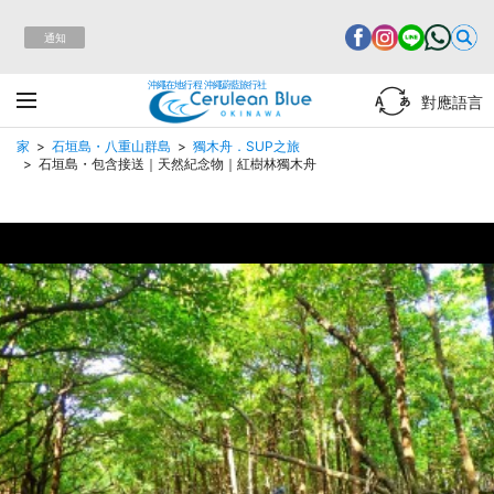
通知
沖繩在地行程 沖繩蔚藍旅行社
對應語言
家
石垣島・八重山群島
獨木舟．SUP之旅
石垣島・包含接送｜天然紀念物｜紅樹林獨木舟