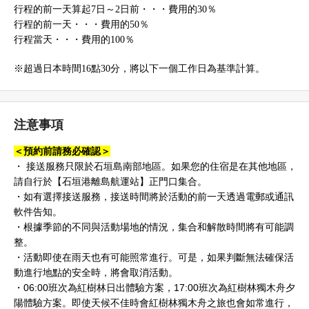
行程的前一天算起7日～2日前・・・費用的30％
行程的前一天・・・費用的50％
行程當天・・・費用的100％
※超過日本時間16點30分，將以下一個工作日為基準計算。
注意事項
＜預約前請務必確認＞
・ 接送服務只限於石垣島南部地區。如果您的住宿是在其他地區，
請自行於【石垣港離島航運站】正門口集合。
・如有選擇接送服務，接送時間將於活動的前一天透過電郵或通訊
軟件告知。
・根據季節的不同與活動場地的情況，集合和解散時間將有可能調
整。
・活動即使在雨天也有可能照常進行。可是，
如果判斷無法確保活
動進行地點的安全時，將會取消活動。
・06:00班次為紅樹林日出體驗方案，17:00班次為紅樹林獨木舟夕
陽體驗方案。即使天候不佳時會紅樹林獨木舟之旅也會如常進行，