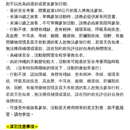
或
更改參加日期。
恕不以此為由退款
・基於安全考量，體重超過100公斤的客人將無法參加。
・未滿
18
歲之旅客，單獨參加活動時，請務必提供家長同意書。
・未滿
12
歲之旅客，不可單獨參加活動，請務必由家長陪同參加。
・
行動不便、身體有殘缺、患有精神、循環系統、呼吸系統疾患、
高血壓、中耳炎、孕婦、癲癇、糖尿病、肝臟類疾病、宿醉、有服
用藥物習慣及當天有飲酒的客人恕無法參加行程，若當天告知者，
無法獲得補償或退款。
請在預約前先評估好自身的身體情況。
・為確保安全，活動期間需全程穿著救生衣。
・由於沖繩的天氣變化較大，活動有可能基於安全考量而臨時取
消。（沒有特別再聯絡的情況下，活動則會如常進行）
・
行動不便、認知障礙、身體有殘缺、患有精神、孕婦、循環系
統、呼吸系統疾患、高血壓、中耳炎、癲癇、糖尿病、肝臟類疾
病、宿醉、有服用藥物習慣及當天有飲酒的客人恕無法參加行程，
若當天告知者，無法獲得補償或退款。請在預約前先評估好自身的
。
身體情況
・可接受外籍旅客參加。活動當天將用簡單的英文對應，
如不能接
受，請勿參加。
＜其它注意事項＞