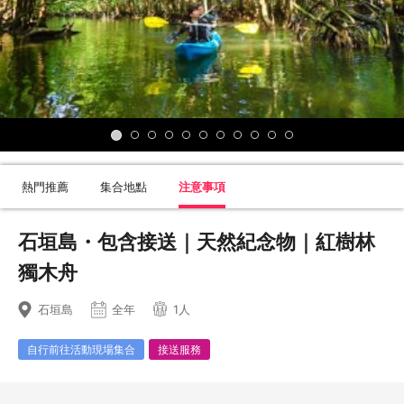
熱門推薦
集合地點
注意事項
石垣島・包含接送｜天然紀念物｜紅樹林
獨木舟
石垣島
全年
1人
自行前往活動現場集合
接送服務