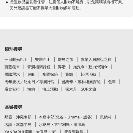
貴重物品請妥善保管，注意個人財物不離身，以免讓竊賊有機可乘。
另外建議盡可能不攜帶大量財物參加活動。
類別搜尋
一日觀光巴士
雙層巴士
離島之旅
專業人員解說之旅
蔚藍租車
青洞相關行程
浮潛
拖曳傘・動力滑翔傘
體驗潛水
遊艇
夜間探險
賞鯨
其他活動
周年慶祝／紀念日／專屬行程
越野車・叢林繩索探險
包車
膳食安排
海釣
海上活動
獨木舟．SUP之旅
區域搜尋
那霸・沖繩南部
本島中部(北谷・Uruma・讀谷)
恩納村
名護・本部半島
水納島・古宇利島・瀨底島
YANBARU(國頭・大宜見・東)
慶良間群島