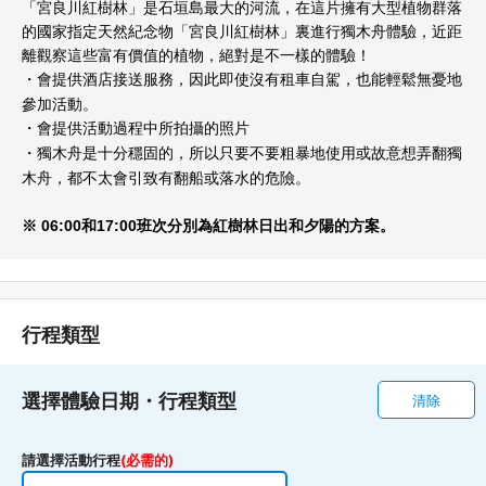
「宮良川紅樹林」是石垣島最大的河流，在這片擁有大型植物群落
的國家指定天然紀念物「宮良川紅樹林」裏進行獨木舟體驗，近距
離觀察這些富有價值的植物，絕對是不一樣的體驗！
會提供酒店接送服務，因此即使沒有租車自駕，也能輕鬆無憂地
・
參加活動。
會提供活動過程中所拍攝的照片
・
獨木舟是十分穩固的，所以只要不要粗暴地使用或故意想弄翻獨
・
木舟，都不太會引致有翻船或落水的危險。
※ 06:00
和
17:00
班次分別
為紅樹林
日出
和夕陽的方案。
行程類型
選擇體驗日期・行程類型
清除
請選擇活動行程
(必需的)