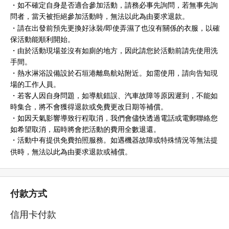
・如不確定自身是否適合參加活動，請務必事先詢問，若無事先詢
問者，當天被拒絕參加活動時，無法以此為由要求退款。
・請在出發前預先更換好泳裝/即使弄濕了也沒有關係的衣服，以確
保活動能順利開始。
・由於活動現場並沒有如廁的地方，因此請您於活動前請先使用洗
手間。
・熱水淋浴設備設於石垣港離島航站附近。如需使用，請向告知現
場的工作人員。
・若客人因自身問題，如導航錯誤、汽車故障等原因遲到，不能如
時集合，將不會獲得退款或免費更改日期等補償。
・如因天氣影響導致行程取消，我們會儘快透過電話
或
電郵聯絡您
如希望取消，屆時將會把活動的費用全數退還。
・
活動中有提供免費拍照服務。如遇機器故障或特殊情況等無法提
供時，無法以此為由要求退款或補償。
付款方式
信用卡付款