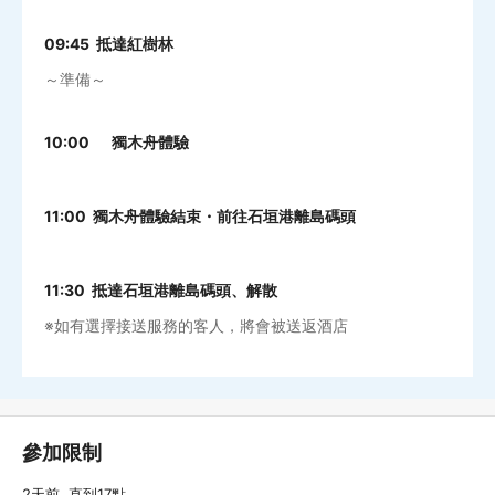
09:45 抵達紅樹林
～準備～
10:00 獨木舟體驗
11:00 獨木舟體驗結束・前往石垣港離島碼頭
11:30 抵達石垣港離島碼頭、解散
※如有選擇接送服務的客人，將會被送返酒店
參加限制
2天前, 直到17點