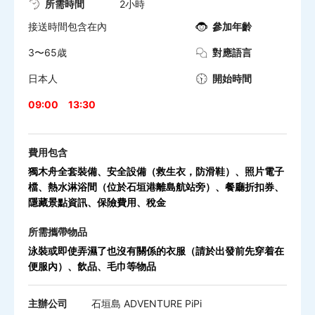
所需時間
2小時
接送時間包含在內
參加年齡
3〜65歳
對應語言
日本人
開始時間
09:00
13:30
費用包含
獨木舟全套裝備、安全設備（救生衣，防滑鞋）、照片電子
檔、熱水淋浴間（位於石垣港離島航站旁）、餐廳折扣券、
隱藏景點資訊、保險費用、稅金
所需攜帶物品
泳裝或即使弄濕了也沒有關係的衣服
（請於出發前先穿着在
便服內）
、飲品、毛巾等物品
主辦公司
石垣島 ADVENTURE PiPi