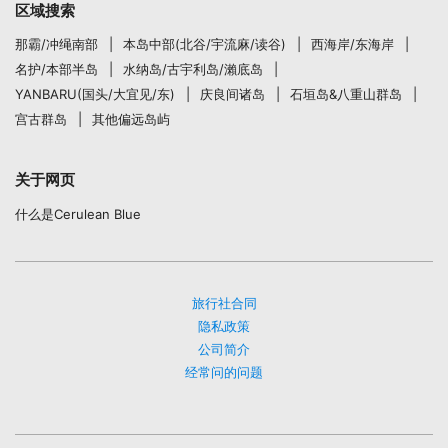
区域搜索
那霸/冲绳南部
本岛中部(北谷/宇流麻/读谷)
西海岸/东海岸
名护/本部半岛
水纳岛/古宇利岛/瀨底岛
YANBARU(国头/大宜见/东)
庆良间诸岛
石垣岛&八重山群岛
宫古群岛
其他偏远岛屿
关于网页
什么是Cerulean Blue
旅行社合同
隐私政策
公司简介
经常问的问题