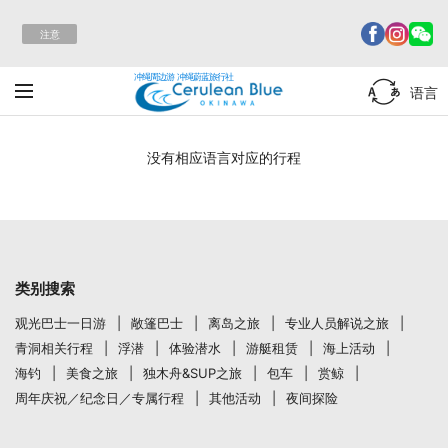
注意
冲绳周边游 冲绳蔚蓝旅行社
语言
没有相应语言对应的行程
类别搜索
观光巴士一日游
敞篷巴士
离岛之旅
专业人员解说之旅
青洞相关行程
浮潜
体验潜水
游艇租赁
海上活动
海钓
美食之旅
独木舟&SUP之旅
包车
赏鲸
周年庆祝／纪念日／专属行程
其他活动
夜间探险